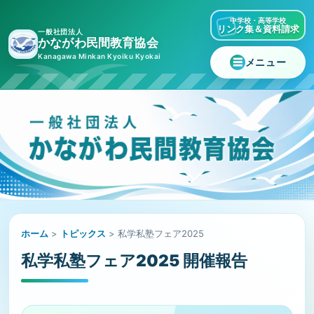
中学校・高等学校
リンク集＆資料請求
一般社団法人
かながわ民間教育協会
Kanagawa Minkan Kyoiku Kyokai
メニュー
ホーム
>
トピックス
> 私学私塾フェア2025
私学私塾フェア2025 開催報告